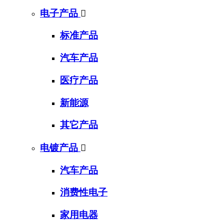
电子产品

标准产品
汽车产品
医疗产品
新能源
其它产品
电镀产品

汽车产品
消费性电子
家用电器