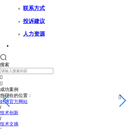
联系方式
投诉建议
人力资源
搜索


成功案例
您现在的位置：


好博官方网站
/
技术创新
/
技术文摘