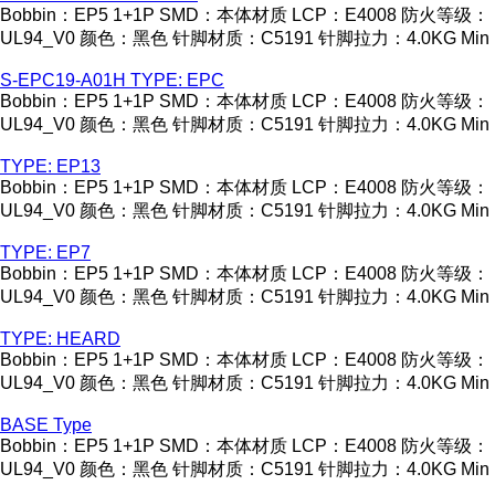
Bobbin：EP5 1+1P SMD：本体材质 LCP：E4008 防火等级：
UL94_V0 颜色：黑色 针脚材质：C5191 针脚拉力：4.0KG Min
S-EPC19-A01H TYPE: EPC
Bobbin：EP5 1+1P SMD：本体材质 LCP：E4008 防火等级：
UL94_V0 颜色：黑色 针脚材质：C5191 针脚拉力：4.0KG Min
TYPE: EP13
Bobbin：EP5 1+1P SMD：本体材质 LCP：E4008 防火等级：
UL94_V0 颜色：黑色 针脚材质：C5191 针脚拉力：4.0KG Min
TYPE: EP7
Bobbin：EP5 1+1P SMD：本体材质 LCP：E4008 防火等级：
UL94_V0 颜色：黑色 针脚材质：C5191 针脚拉力：4.0KG Min
TYPE: HEARD
Bobbin：EP5 1+1P SMD：本体材质 LCP：E4008 防火等级：
UL94_V0 颜色：黑色 针脚材质：C5191 针脚拉力：4.0KG Min
BASE Type
Bobbin：EP5 1+1P SMD：本体材质 LCP：E4008 防火等级：
UL94_V0 颜色：黑色 针脚材质：C5191 针脚拉力：4.0KG Min