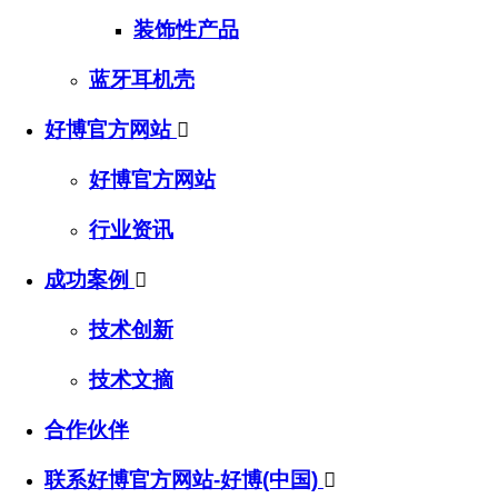
装饰性产品
蓝牙耳机壳
好博官方网站

好博官方网站
行业资讯
成功案例

技术创新
技术文摘
合作伙伴
联系好博官方网站-好博(中国)
