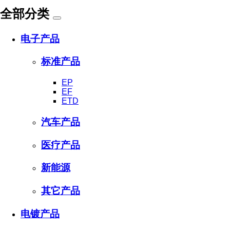
全部分类
Toggle
navigation
电子产品
标准产品
EP
EF
ETD
汽车产品
医疗产品
新能源
其它产品
电镀产品