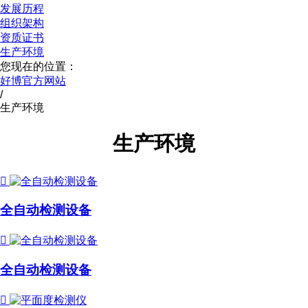
发展历程
组织架构
资质证书
生产环境
您现在的位置：
好博官方网站
/
生产环境
生产环境

全自动检测设备

全自动检测设备
