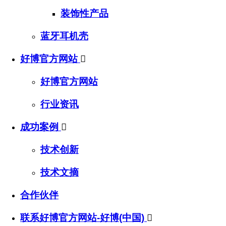
装饰性产品
蓝牙耳机壳
好博官方网站

好博官方网站
行业资讯
成功案例

技术创新
技术文摘
合作伙伴
联系好博官方网站-好博(中国)
