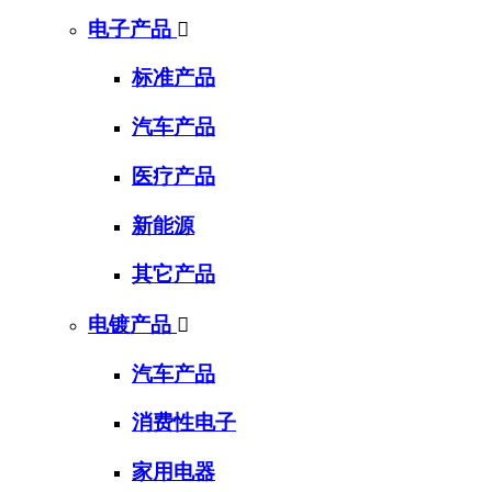
电子产品

标准产品
汽车产品
医疗产品
新能源
其它产品
电镀产品

汽车产品
消费性电子
家用电器