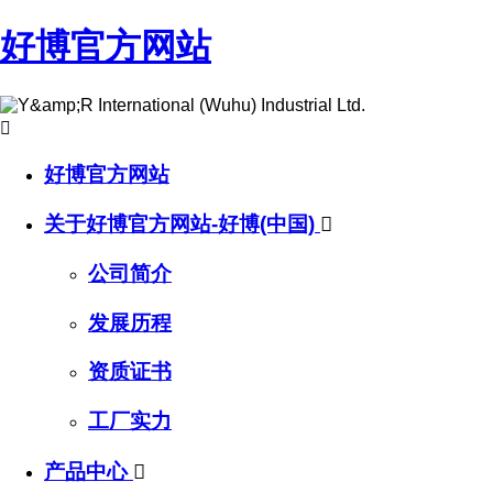
好博官方网站

好博官方网站
关于好博官方网站-好博(中国)

公司简介
发展历程
资质证书
工厂实力
产品中心
