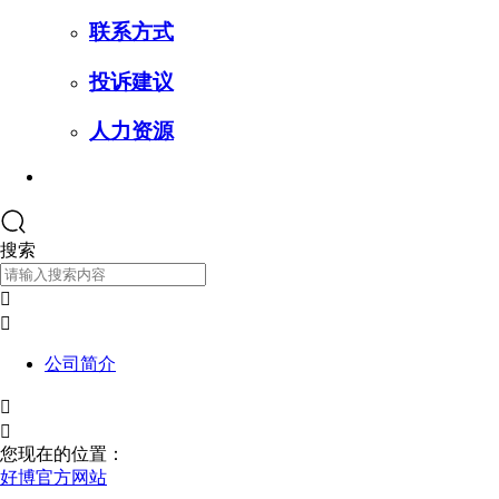
联系方式
投诉建议
人力资源
搜索


公司简介


您现在的位置：
好博官方网站