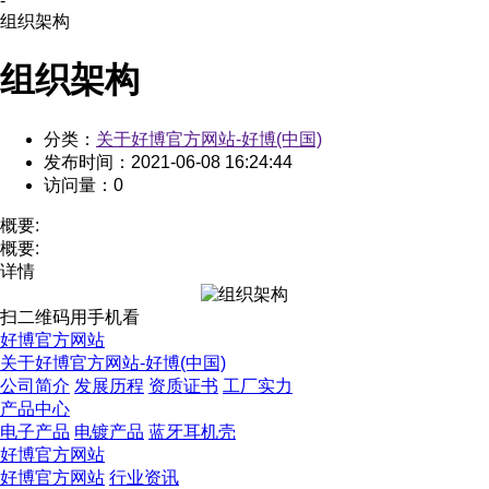
-
组织架构
组织架构
分类：
关于好博官方网站-好博(中国)
发布时间：
2021-06-08 16:24:44
访问量：
0
概要:
概要:
详情
扫二维码用手机看
好博官方网站
关于好博官方网站-好博(中国)
公司简介
发展历程
资质证书
工厂实力
产品中心
电子产品
电镀产品
蓝牙耳机壳
好博官方网站
好博官方网站
行业资讯