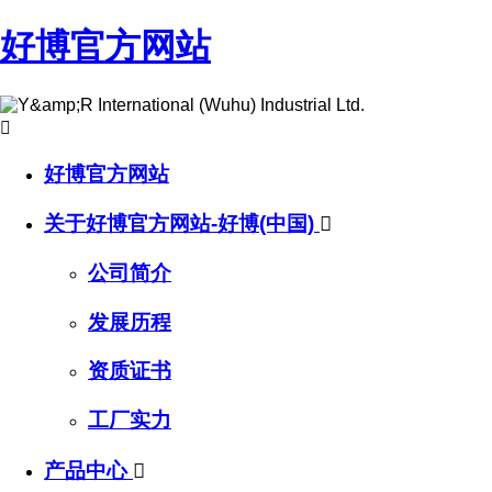
好博官方网站

好博官方网站
关于好博官方网站-好博(中国)

公司简介
发展历程
资质证书
工厂实力
产品中心
