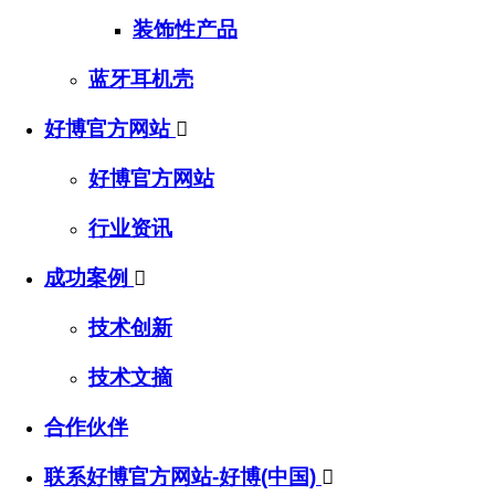
装饰性产品
蓝牙耳机壳
好博官方网站

好博官方网站
行业资讯
成功案例

技术创新
技术文摘
合作伙伴
联系好博官方网站-好博(中国)
