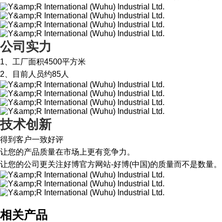
公司实力
1、工厂面积4500平方米
2、目前人员约85人
技术创新
得到客户一致好评
让您的产品质量在市场上更有竞争力。
让您的公司更关注好博官方网站-好博(中国)的质量而不是数量。
相关产品