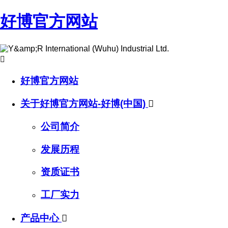
好博官方网站

好博官方网站
关于好博官方网站-好博(中国)

公司简介
发展历程
资质证书
工厂实力
产品中心
