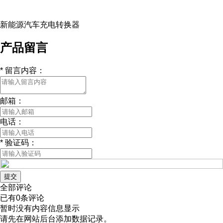
新能源汽车充电转换器
产品留言
*
留言内容：
邮箱：
电话：
*
验证码：
提交
全部评论
已有0条评论
暂时没有内容信息显示
请先在网站后台添加数据记录。