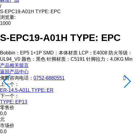
标准产品
/
S-EPC19-A01H TYPE: EPC
浏览量:
1000
S-EPC19-A01H TYPE: EPC
Bobbin：EP5 1+1P SMD：本体材质 LCP：E4008 防火等级：
UL94_V0 颜色：黑色 针脚材质：C5191 针脚拉力：4.0KG Min
产品相关留言
返回产品中心
免费咨询电话：
0752-6880551


上一个：
ER-14.5-A01L TYPE: ER
下一个：
TYPE: EP13
零售价
0.0
元
市场价
0.0