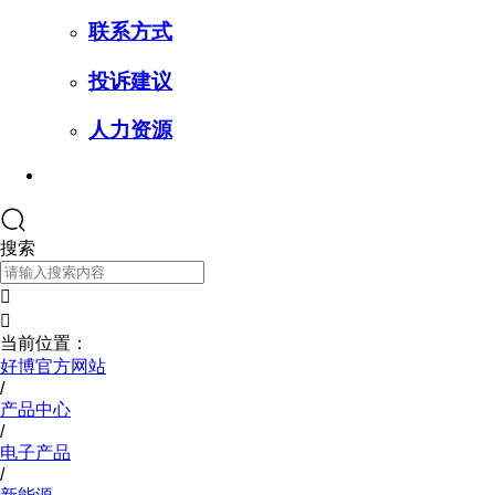
联系方式
投诉建议
人力资源
搜索


当前位置：
好博官方网站
/
产品中心
/
电子产品
/