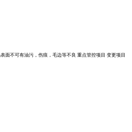
5-10um 产品表面不可有油污，伤痕，毛边等不良 重点管控项目 变更项目