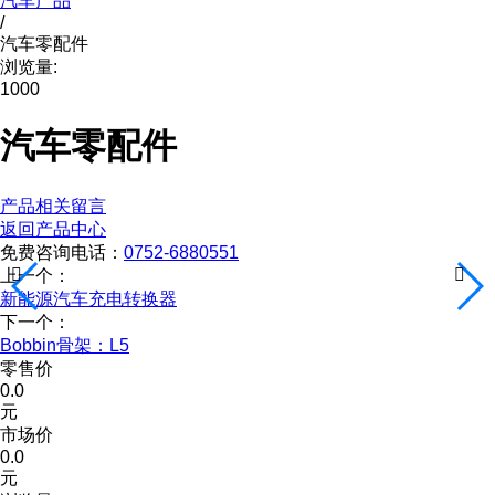
汽车产品
/
汽车零配件
浏览量:
1000
汽车零配件
产品相关留言
返回产品中心
免费咨询电话：
0752-6880551


上一个：
新能源汽车充电转换器
下一个：
Bobbin骨架：L5
零售价
0.0
元
市场价
0.0
元