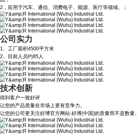
2，应用于汽车、通信、消费电子、能源、医疗等领域。；
公司实力
1、工厂面积4500平方米
2、目前人员约85人
技术创新
得到客户一致好评
让您的产品质量在市场上更有竞争力。
让您的公司更关注好博官方网站-好博(中国)的质量而不是数量。