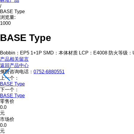
标准产品
/
BASE Type
浏览量:
1000
BASE Type
Bobbin：EP5 1+1P SMD：本体材质 LCP：E4008 防火等级
产品相关留言
返回产品中心

免费咨询电话：
0752-6880551
上一个：
BASE Type
下一个：
BASE Type
零售价
0.0
元
市场价
0.0
元