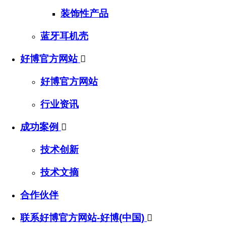
装饰性产品
蓝牙耳机壳
好博官方网站

好博官方网站
行业资讯
成功案例

技术创新
技术文摘
合作伙伴
联系好博官方网站-好博(中国)
