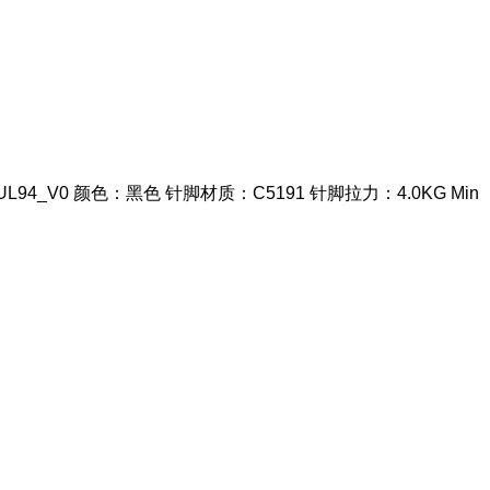
：UL94_V0 颜色：黑色 针脚材质：C5191 针脚拉力：4.0KG Min