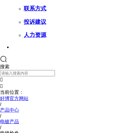
联系方式
投诉建议
人力资源
搜索


当前位置：
好博官方网站
/
产品中心
/
电镀产品
/