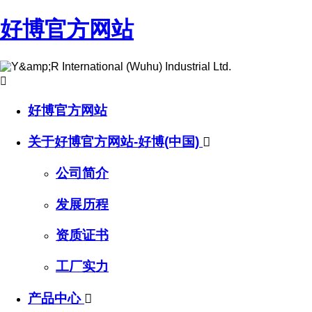
好博官方网站

好博官方网站
关于好博官方网站-好博(中国)

公司简介
发展历程
资质证书
工厂实力
产品中心
