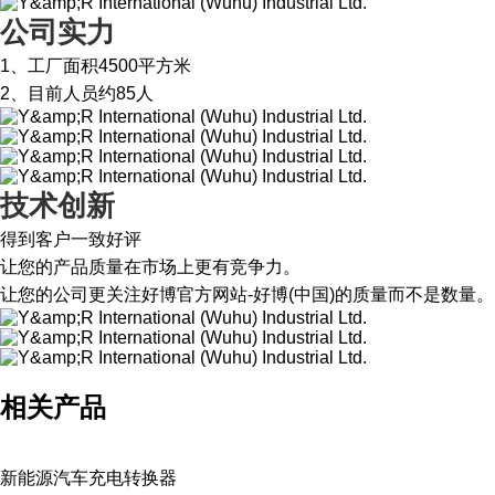
公司实力
1、工厂面积4500平方米
2、目前人员约85人
技术创新
得到客户一致好评
让您的产品质量在市场上更有竞争力。
让您的公司更关注好博官方网站-好博(中国)的质量而不是数量。
相关产品
新能源汽车充电转换器